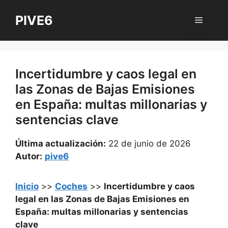
Saltar
PIVE6
al
Menú
contenido
Incertidumbre y caos legal en
las Zonas de Bajas Emisiones
en España: multas millonarias y
sentencias clave
Última actualización:
22 de junio de 2026
Autor:
pive6
Inicio
>>
Coches
>>
Incertidumbre y caos
legal en las Zonas de Bajas Emisiones en
España: multas millonarias y sentencias
clave