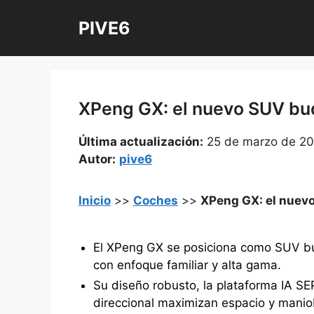
Saltar
PIVE6
al
contenido
XPeng GX: el nuevo SUV buq
Última actualización:
25 de marzo de 2
Autor:
pive6
Inicio
>>
Coches
>>
XPeng GX: el nuevo
El XPeng GX se posiciona como SUV buq
con enfoque familiar y alta gama.
Su diseño robusto, la plataforma IA SEP
direccional maximizan espacio y manio