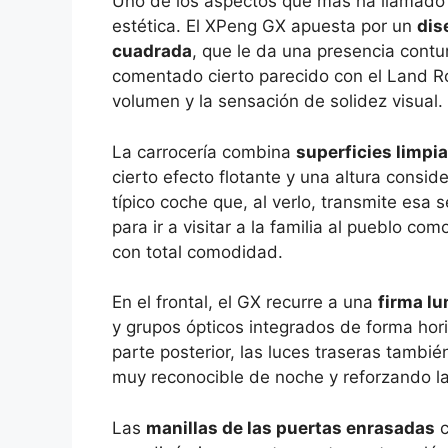
Uno de los aspectos que más ha llamado 
estética. El XPeng GX apuesta por un
dis
cuadrada
, que le da una presencia cont
comentado cierto parecido con el Land R
volumen y la sensación de solidez visual.
La carrocería combina
superficies limpi
cierto efecto flotante y una altura consid
típico coche que, al verlo, transmite esa
para ir a visitar a la familia al pueblo c
con total comodidad.
En el frontal, el GX recurre a una
firma l
y grupos ópticos integrados de forma hor
parte posterior, las luces traseras tamb
muy reconocible de noche y reforzando la
Las
manillas de las puertas enrasadas
c