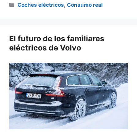
Categorías
Coches eléctricos
,
Consumo real
El futuro de los familiares
eléctricos de Volvo