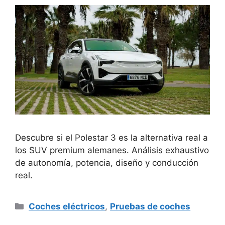
Descubre si el Polestar 3 es la alternativa real a
los SUV premium alemanes. Análisis exhaustivo
de autonomía, potencia, diseño y conducción
real.
Categorías
Coches eléctricos
,
Pruebas de coches