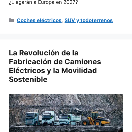
¿Llegarán a Europa en 2027?
Categorías
Coches eléctricos
,
SUV y todoterrenos
La Revolución de la
Fabricación de Camiones
Eléctricos y la Movilidad
Sostenible