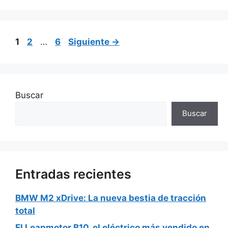
Página
Página
Página
1
2
…
6
Siguiente
→
Buscar
Buscar
Entradas recientes
BMW M2 xDrive: La nueva bestia de tracción
total
El Leapmotor B10, el eléctrico más vendido en