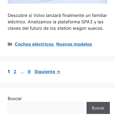
Descubre si Volvo lanzará finalmente un familiar
eléctrico. Analizamos la plataforma SPA3 y las
claves del futuro de los station wagon suecos.
Categorías
Coches eléctricos
,
Nuevos modelos
Página
Página
Página
1
2
…
9
Siguiente
→
Buscar
Buscar