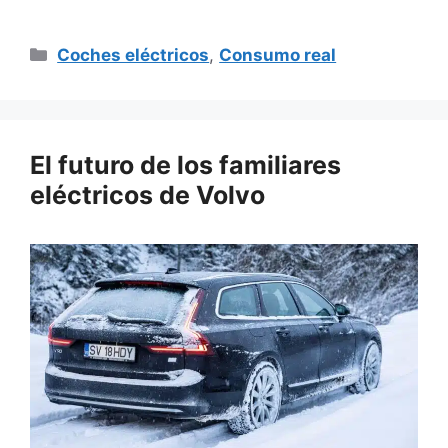
Categorías
Coches eléctricos
,
Consumo real
El futuro de los familiares
eléctricos de Volvo