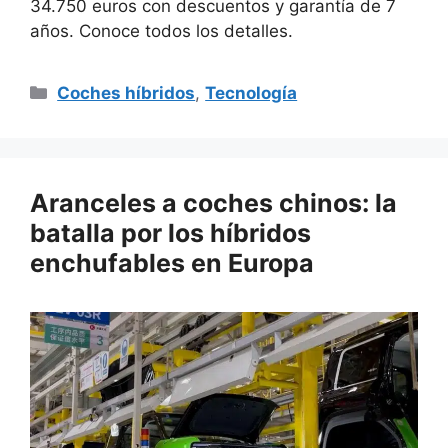
34.750 euros con descuentos y garantía de 7
años. Conoce todos los detalles.
Categorías
Coches híbridos
,
Tecnología
Aranceles a coches chinos: la
batalla por los híbridos
enchufables en Europa