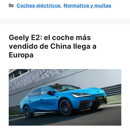
Categorías
Coches eléctricos
,
Normativa y multas
Geely E2: el coche más
vendido de China llega a
Europa