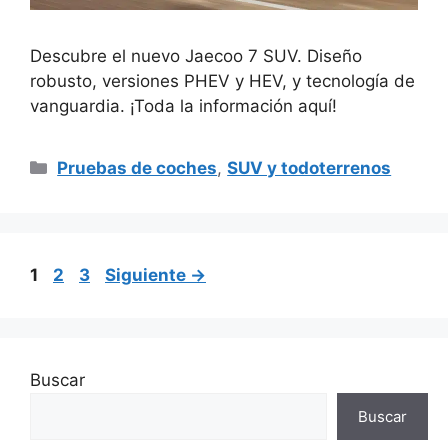
Descubre el nuevo Jaecoo 7 SUV. Diseño
robusto, versiones PHEV y HEV, y tecnología de
vanguardia. ¡Toda la información aquí!
Categorías
Pruebas de coches
,
SUV y todoterrenos
Página
Página
Página
1
2
3
Siguiente
→
Buscar
Buscar