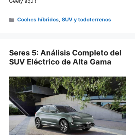
Geely aquí!
Categorías
Coches híbridos
,
SUV y todoterrenos
Seres 5: Análisis Completo del
SUV Eléctrico de Alta Gama