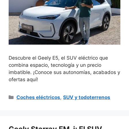
Descubre el Geely E5, el SUV eléctrico que
combina espacio, tecnología y un precio
imbatible. ¡Conoce sus autonomías, acabados y
ofertas aquí!
Categorías
Coches eléctricos
,
SUV y todoterrenos
Geely Starray EM-i: El SUV