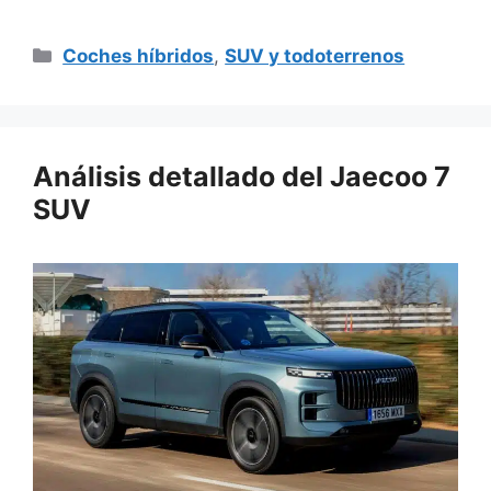
Categorías
Coches híbridos
,
SUV y todoterrenos
Análisis detallado del Jaecoo 7
SUV