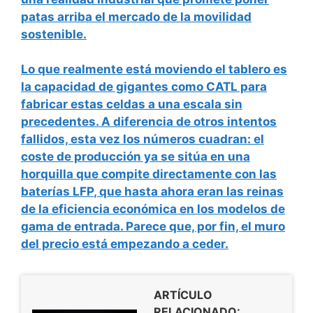
patas arriba el mercado de la movilidad
sostenible.
Lo que realmente está moviendo el tablero es
la capacidad de gigantes como CATL para
fabricar estas celdas a una escala sin
precedentes. A diferencia de otros intentos
fallidos, esta vez los números cuadran: el
coste de producción ya se sitúa en una
horquilla que
compite directamente con las
baterías LFP
, que hasta ahora eran las reinas
de la eficiencia económica en los modelos de
gama de entrada. Parece que, por fin, el muro
del precio está empezando a ceder.
ARTÍCULO
RELACIONADO: