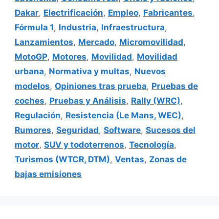
Dakar
,
Electrificación
,
Empleo
,
Fabricantes
,
Fórmula 1
,
Industria
,
Infraestructura
,
Lanzamientos
,
Mercado
,
Micromovilidad
,
MotoGP
,
Motores
,
Movilidad
,
Movilidad
urbana
,
Normativa y multas
,
Nuevos
modelos
,
Opiniones tras prueba
,
Pruebas de
coches
,
Pruebas y Análisis
,
Rally (WRC)
,
Regulación
,
Resistencia (Le Mans, WEC)
,
Rumores
,
Seguridad
,
Software
,
Sucesos del
motor
,
SUV y todoterrenos
,
Tecnología
,
Turismos (WTCR, DTM)
,
Ventas
,
Zonas de
bajas emisiones