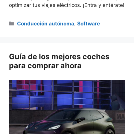
optimizar tus viajes eléctricos. ¡Entra y entérate!
Categorías
Conducción autónoma
,
Software
Guía de los mejores coches
para comprar ahora