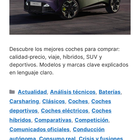
Descubre los mejores coches para comprar:
calidad‑precio, viaje, híbridos, SUV y
deportivos. Modelos y marcas clave explicados
en lenguaje claro.
Categorías
Actualidad
,
Análisis técnicos
,
Baterías
,
Carsharing
,
Clásicos
,
Coches
,
Coches
deportivos
,
Coches eléctricos
,
Coches
híbridos
,
Comparativas
,
Competición
,
Comunicados oficiales
,
Conducción
autónoma
,
Consumo real
,
Crisis y fusiones
,