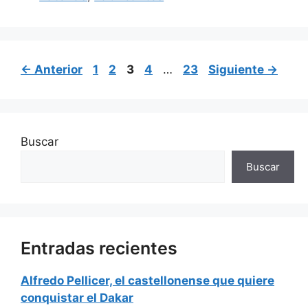
Página
Página
Página
Página
Página
←
Anterior
1
2
3
4
…
23
Siguiente
→
Buscar
Buscar
Entradas recientes
Alfredo Pellicer, el castellonense que quiere
conquistar el Dakar